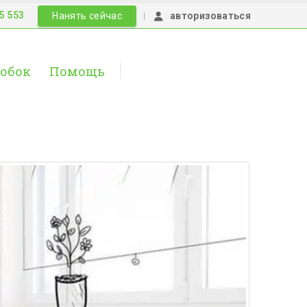
5 553
|
Нанять сейчас
авторизоваться
робок
Помощь