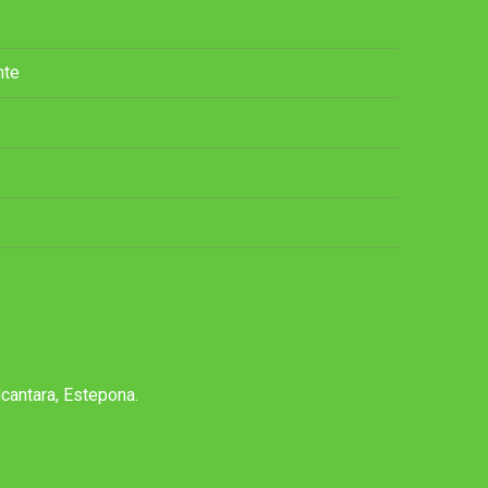
nte
lcantara, Estepona.