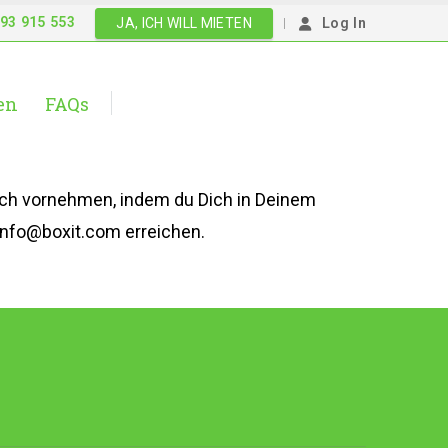
93 915 553
|
JA, ICH WILL MIETEN
Log In
en
FAQs
fach vornehmen, indem du Dich in Deinem
info@boxit.com erreichen.