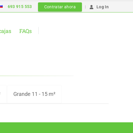
693 915 553
|
Contratar ahora
Log In
cajas
FAQs
²
Grande 11 - 15 m²