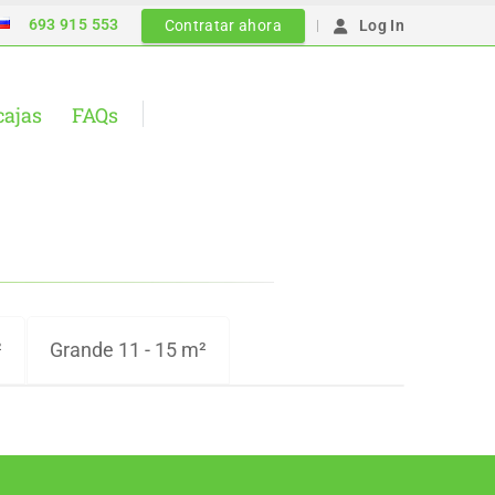
693 915 553
|
Contratar ahora
Log In
cajas
FAQs
²
Grande 11 - 15 m²