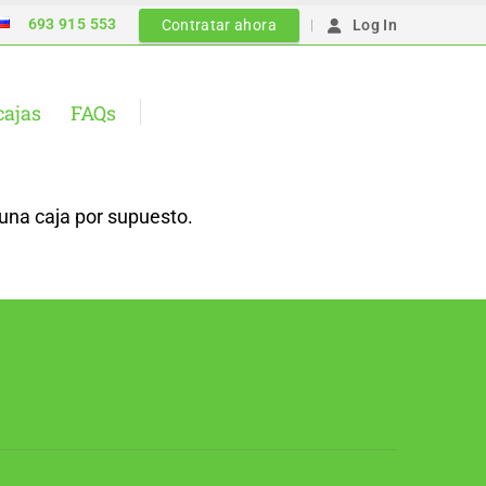
693 915 553
|
Contratar ahora
Log In
cajas
FAQs
una caja por supuesto.