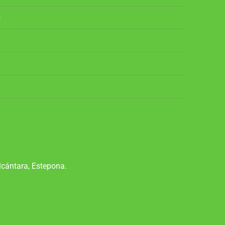
s
lcántara, Estepona.