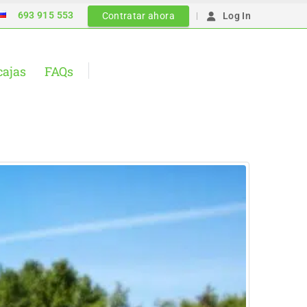
693 915 553
|
Contratar ahora
Log In
cajas
FAQs